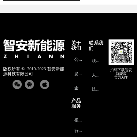
关于
联系我
我们
们
公
司介绍
联
系方式
版权所有 ©  2019-2023
智安新能
扫码下载智安
发
展历程
新能源
源科技有限公司
人
才招聘
官方APP
企
业文化
技
术支持
产品
服务
植
保无人机能源系统
行
业无人机能源系统