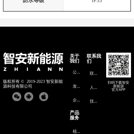
防水等级
IP33
关于
联系我
我们
们
公
司介绍
联
系方式
版权所有 ©  2019-2023
智安新能
扫码下载智安
发
展历程
新能源
源科技有限公司
人
才招聘
官方APP
企
业文化
技
术支持
产品
服务
植
保无人机能源系统