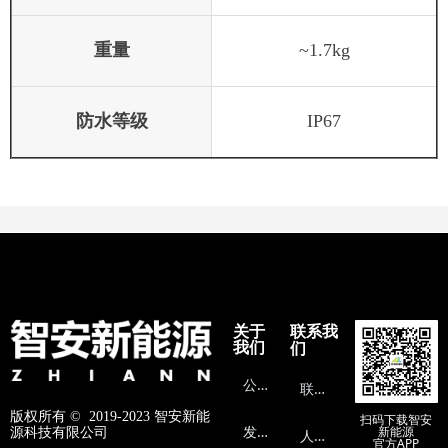
重量
~1.7kg
防水等级
IP67
关于
联系我
我们
们
公
司介绍
联
系方式
版权所有 ©  2019-2023
智安新能
扫码下载智安
发
展历程
新能源
源科技有限公司
人
才招聘
官方APP