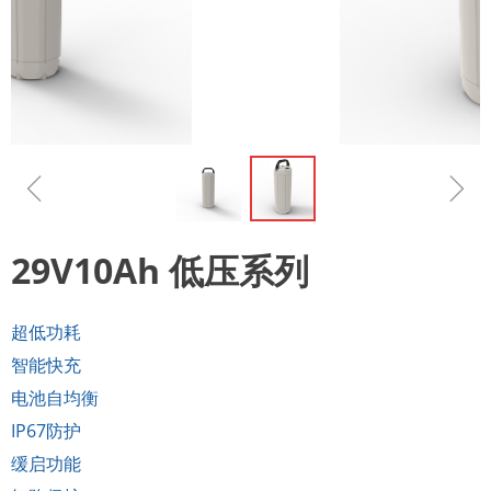
ꁆ
ꁇ
29V10Ah 低压系列
超低功耗
智能快充
电池自均衡
IP67防护
缓启功能