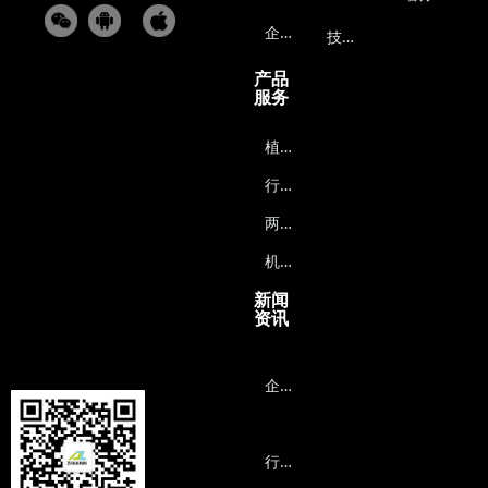
企
业文化
技
术支持
产品
服务
植
保无人机能源系统
行
业无人机能源系统
两
轮车能源系统
机
器人能源系统
新闻
资讯
企
业动态
行
业资讯