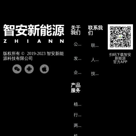
关于
联系我
我们
们
公
司介绍
联
系方式
版权所有 ©  2019-2023
智安新能
扫码下载智安
发
展历程
新能源
源科技有限公司
人
才招聘
官方APP
企
业文化
技
术支持
产品
服务
植
保无人机能源系统
行
业无人机能源系统
两
轮车能源系统
机
器人能源系统