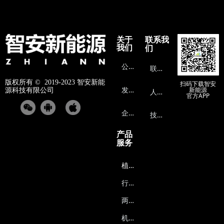
关于
联系我
我们
们
公
司介绍
联
系方式
版权所有 ©  2019-2023
智安新能
扫码下载智安
发
展历程
新能源
源科技有限公司
人
才招聘
官方APP
企
业文化
技
术支持
产品
服务
植
保无人机能源系统
行
业无人机能源系统
两
轮车能源系统
机
器人能源系统