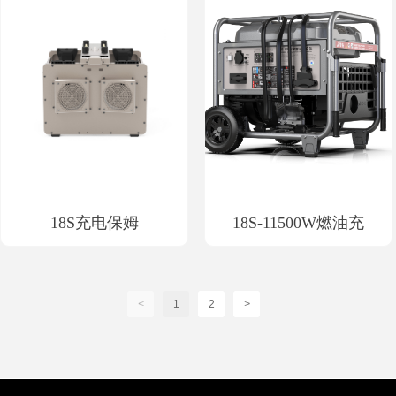
18S充电保姆
18S-11500W燃油充
<
1
2
>